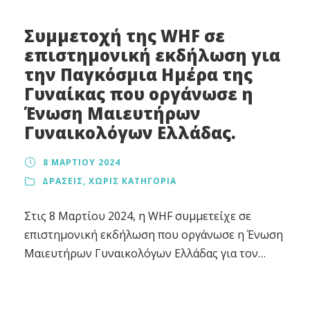
Συμμετοχή της WHF σε
επιστημονική εκδήλωση για
την Παγκόσμια Ημέρα της
Γυναίκας που οργάνωσε η
Ένωση Μαιευτήρων
Γυναικολόγων Ελλάδας.
8 ΜΑΡΤΊΟΥ 2024
ΔΡΆΣΕΙΣ
,
ΧΩΡΊΣ ΚΑΤΗΓΟΡΊΑ
Στις 8 Μαρτίου 2024, η WHF συμμετείχε σε
επιστημονική εκδήλωση που οργάνωσε η Ένωση
Μαιευτήρων Γυναικολόγων Ελλάδας για τον
Πανελλήνιο Εορτασμό της Παγκόσμιας Ημέρας
της Γυναίκας και των Πεντηκοστών Γενεθλίων
της Ένωσης. Η πρόεδρος της WHF, κ. Τσιαούση