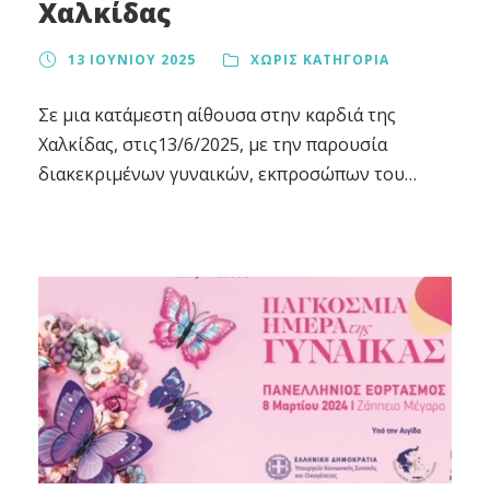
Χαλκίδας
13 ΙΟΥΝΊΟΥ 2025
ΧΩΡΊΣ ΚΑΤΗΓΟΡΊΑ
Σε μια κατάμεστη αίθουσα στην καρδιά της
Χαλκίδας, στις13/6/2025, με την παρουσία
διακεκριμένων γυναικών, εκπροσώπων του
Δήμου και σημαντικών τοπικών φορέων, η
καμπάνια της Women’s Health First «Μιλάμε
Ανοιχτά» συνέχισε το ταξίδι της, ανοίγοντας
ουσιαστικές συζητήσεις για τη γυναικεία υγεία
και την ψυχική ανθεκτικότητα. Ένα μεγάλο
ευχαριστώ στις εξαιρετικές γυναικολόγους της
πόλης, κα Αθανασάκη και...