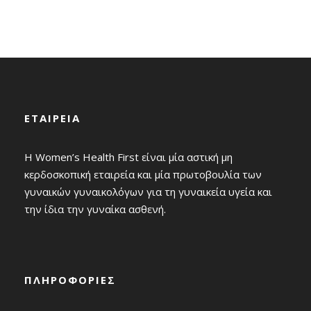
Ιωάννα, επίσημη καλεσμένη του προέδρου της
ΕΜΓΕ Δρ Λουκά Κλέντζερη, είχε την ευκαιρία να
παρουσιάσει το όραμα και τους στόχους...
ΕΤΑΙΡΕΙΑ
Η Women’s Health First είναι μία αστική μη
κερδοσκοπική εταιρεία και μία πρωτοβουλία των
γυναικών γυναικολόγων για τη γυναικεία υγεία και
την ίδια την γυναίκα ασθενή.
ΠΛΗΡΟΦΟΡΙΕΣ