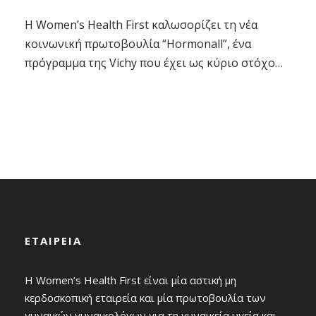
Η Women’s Health First καλωσορίζει τη νέα
κοινωνική πρωτοβουλία “Hormonall”, ένα
πρόγραμμα της Vichy που έχει ως κύριο στόχο
την εκπαίδευση των γυναικών για τη διαχείριση
των ορμονικών μεταβολών σε όλη τη διάρκεια
της ζωής τους. Το “Hormonall”, εγκαινιάζεται
στην Ελλάδα, στο πλαίσιο μιας διεθνούς δράσης
της Vichy, με σκοπό την ενημέρωση, την
ευαισθητοποίηση και...
ΕΤΑΙΡΕΙΑ
Η Women’s Health First είναι μία αστική μη
κερδοσκοπική εταιρεία και μία πρωτοβουλία των
γυναικών γυναικολόγων για τη γυναικεία υγεία και